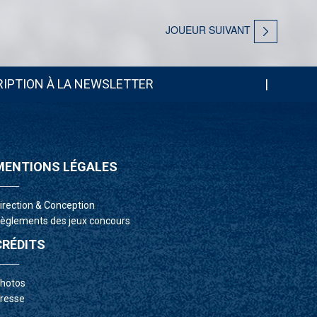
JOUEUR SUIVANT
RIPTION À LA NEWSLETTER
|
MENTIONS LÉGALES
___
Direction & Conception
Règlements des jeux concours
CRÉDITS
___
photos
presse