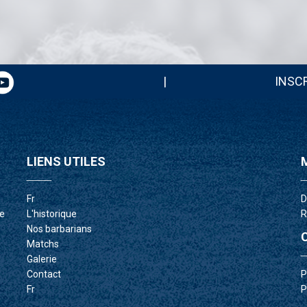
|
INSC
LIENS UTILES
____
_
fr
de
l'historique
nos barbarians
matchs
_
galerie
contact
fr