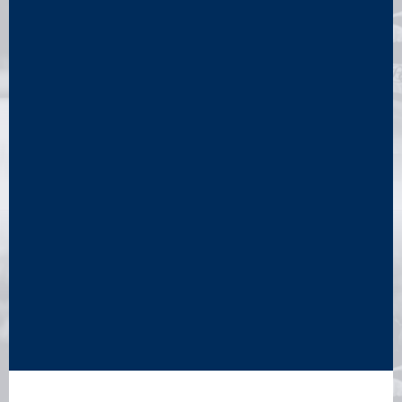
octobre 1991. Au total, il marque 20 essais en sélection
dont 4 en coupe du monde et 9 lors du tournoi des cinq
nations entre 1983 et 1991.
Selon une légende, Patrice Lagisquet aurait couru le 100
mètres en 10 secondes et 2 dixièmes, un chronométrage
proche du Record du monde du 100 mètres de l'époque.